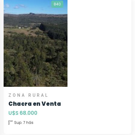
840
ZONA RURAL
Chacra en Venta
U$S 68.000
Sup. 7 hás